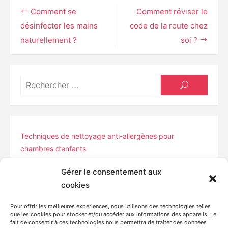
Navigation
Comment se
Comment réviser le
de
désinfecter les mains
code de la route chez
naturellement ?
soi ?
l’article
Résult
RECHERCH
pour
:
Techniques de nettoyage anti-allergènes pour
chambres d’enfants
Nettoyer ses gadgets high-tech sans les endommager :
Gérer le consentement aux
guide pratique
cookies
Prévenir les taches incrustées : guide des pré-
Pour offrir les meilleures expériences, nous utilisons des technologies telles
que les cookies pour stocker et/ou accéder aux informations des appareils. Le
traitements efficaces
fait de consentir à ces technologies nous permettra de traiter des données