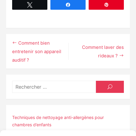
Tweetez
Partagez
Épingle
Navigation
Comment bien
Comment laver des
de
entretenir son appareil
rideaux ?
auditif ?
l’article
Résult
RECHERCH
pour
:
Techniques de nettoyage anti-allergènes pour
chambres d’enfants